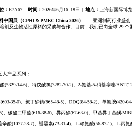
位：
E7A67 |
时间：
2026年6月16–18日 |
地点：
上海新国际博览
中国展（CPHI & PMEC China 2026）
——亚洲制药行业盛会，汇
剂及生物活性原料的采购与合作。目前，我们已向全球 29 个国家和
五大产品系列：
(5329-14-6)、特戊酰氯(3282-30-2)、2-氨基-5-硝基噻唑/ANT(1
-35-0)、叔丁醇钠(865-48-5)、DDQ(84-58-2)、单氰胺(420-04
8-5)、碳酸二甲酯(616-38-6)、异丙醇(67-63-0)、甲基异丁基酮/M
α-硫辛酸(1077-28-7)、褪黑素(73-31-4)、L-赖氨酸(56-87-