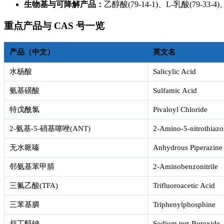
生物基与可降解产品：
乙醇酸(79-14-1)、L-乳酸(79-3
重点产品与 CAS 号一览
产品（中文）
英文名
水杨酸
Salicylic Acid
氨基磺酸
Sulfamic Acid
特戊酰氯
Pivaloyl Chloride
2-氨基-5-硝基噻唑(ANT)
2-Amino-5-nitrothiazo
无水哌嗪
Anhydrous Piperazine
邻氨基苯甲腈
2-Aminobenzonitrile
三氟乙酸(TFA)
Trifluoroacetic Acid
三苯基膦
Triphenylphosphine
叔丁醇钠
Sodium tert-Butoxide