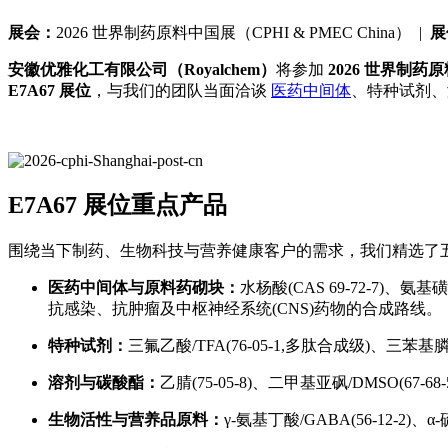
展会：
2026 世界制药原料中国展（CPHI & PMEC China） |
展
安徽优雅化工有限公司（Royalchem）
将参加
2026 世界制药原料
E7A67 展位
，与我们的团队当面洽谈
医药中间体
、特种试剂、溶
E7A67 展位重点产品
围绕当下制药、生物科技与营养健康客户的需求，我们精选了
医药中间体与原料药砌块：
水杨酸(CAS 69-72-7)、氨基磺酸
抗感染、抗肿瘤及中枢神经系统(CNS)药物的合成路线。
特种试剂：
三氟乙酸/TFA(76-05-1,多肽合成级)、三苯基膦(603
溶剂与碳酸酯：
乙腈(75-05-8)、二甲基亚砜/DMSO(67-6
生物活性与营养品原料：
γ-氨基丁酸/GABA(56-12-2)、