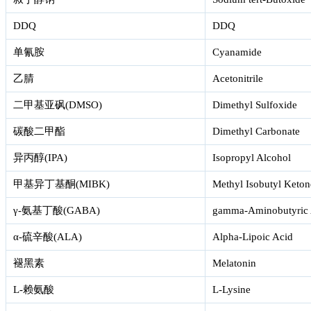
DDQ
DDQ
单氰胺
Cyanamide
乙腈
Acetonitrile
二甲基亚砜(DMSO)
Dimethyl Sulfoxide
碳酸二甲酯
Dimethyl Carbonate
异丙醇(IPA)
Isopropyl Alcohol
甲基异丁基酮(MIBK)
Methyl Isobutyl Keton
γ-氨基丁酸(GABA)
gamma-Aminobutyric 
α-硫辛酸(ALA)
Alpha-Lipoic Acid
褪黑素
Melatonin
L-赖氨酸
L-Lysine