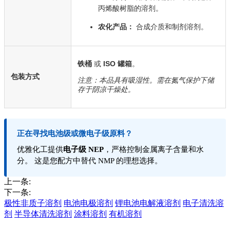
丙烯酸树脂的溶剂。
农化产品：
合成介质和制剂溶剂。
铁桶
或
ISO 罐箱
。
包装方式
注意：本品具有吸湿性。需在氮气保护下储
存于阴凉干燥处。
正在寻找电池级或微电子级原料？
优雅化工提供
电子级 NEP
，严格控制金属离子含量和水
分。 这是您配方中替代 NMP 的理想选择。
上一条:
下一条:
极性非质子溶剂
电池电极溶剂
锂电池电解液溶剂
电子清洗溶
剂
半导体清洗溶剂
涂料溶剂
有机溶剂