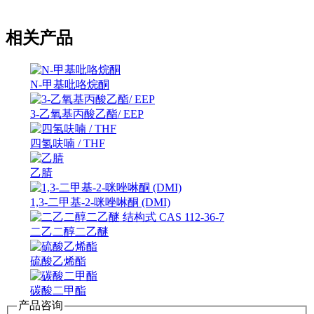
相关产品
N-甲基吡咯烷酮
3-乙氧基丙酸乙酯/ EEP
四氢呋喃 / THF
乙腈
1,3-二甲基-2-咪唑啉酮 (DMI)
二乙二醇二乙醚
硫酸乙烯酯
碳酸二甲酯
产品咨询