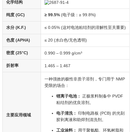
化学结构
纯度 (GC)
≥ 99.5%
(电子级：≥ 99.8%)
水分 (K.F.)
≤ 0.05% (这对电池粘结剂的溶解性至关重要)
色度 (APHA)
≤ 20 (水白色/无色透明)
密度 (25°C)
0.990 – 0.999 g/cm³
折射率
1.465 – 1.467
一种强效的极性非质子溶剂，专门用于 NMP
受限的场合：
锂离子电池：
正极浆料制备中 PVDF
粘结剂的优良溶剂。
电子清洗：
印制电路板 (PCB) 的光刻
主要应用领域
胶剥离液和助焊剂清洗剂。
工业涂料：
用于聚氨酯、环氧树脂和