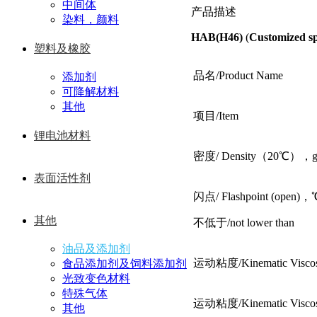
中间体
产品描述
染料，颜料
HAB(H46)
(
Customized sp
塑料及橡胶
品名/Product Name
添加剂
可降解材料
其他
项目/Item
锂电池材料
密度/ Density（20℃），g
表面活性剂
闪点/ Flashpoint (open)
其他
不低于/not lower than
油品及添加剂
运动粘度/Kinematic Vis
食品添加剂及饲料添加剂
光致变色材料
特殊气体
运动粘度/Kinematic Vis
其他