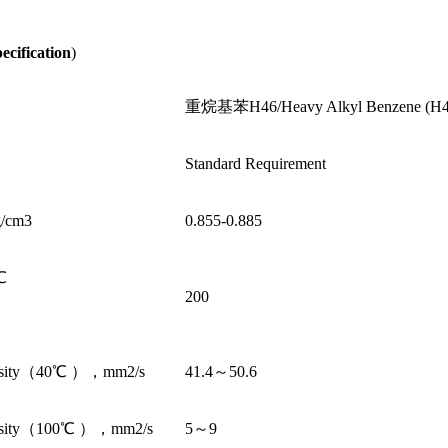
ecification
)
重烷基苯H46/Heavy Alkyl Benzene (H4
Standard Requirement
/cm3
0.855-0.885
，℃
200
cosity（40℃ ），mm2/s
41.4～50.6
cosity（100℃ ），mm2/s
5～9