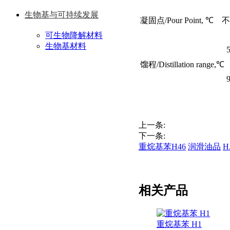
生物基与可持续发展
凝固点/Pour Point, ℃ 不高
可生物降解材料
生物基材料
馏程/Distillation range,℃
上一条:
下一条:
重烷基苯H46
润滑油品
H
相关产品
重烷基苯 H1