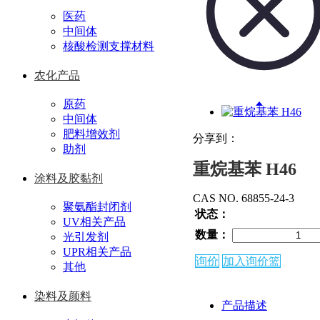
医药
中间体
核酸检测支撑材料
农化产品
原药
中间体
肥料增效剂
分享到：
助剂
重烷基苯 H46
涂料及胶黏剂
CAS NO. 68855-24-3
聚氨酯封闭剂
状态：
UV相关产品
数量：
光引发剂
UPR相关产品
询价
加入询价篮
其他
染料及颜料
产品描述